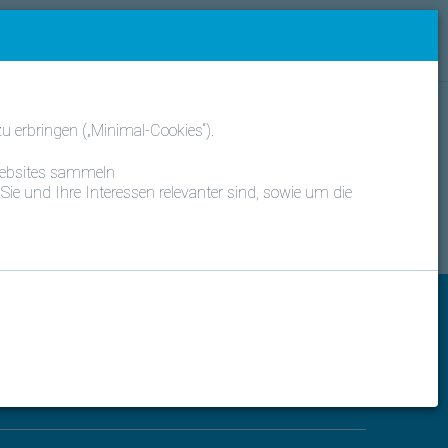
 Deutsch
Daikin Kunde?
Anmelden
Kategorien
 erbringen („Minimal-Cookies“).
 Websites sammeln
Sie und Ihre Interessen relevanter sind, sowie um die
ung verknüpft werden, und wie
Nach oben