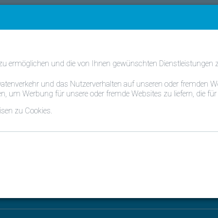
FAQ
Kontakt
Deutschland -
g gestellte Fragen - geordnet nach 
 zu ermöglichen und die von Ihnen gewünschten Dienstleistungen zu
n Datenverkehr und das Nutzerverhalten auf unseren oder fremden
n, um Werbung für unsere oder fremde Websites zu liefern, die für 
Wie kann eine Installation mit der Fernüberwach
erhalte ich als Installateur Zugriff darauf?
isen zu Cookies.
ktieren Sie uns
0800 2040999
irconditioning Germany GmbH
customercare@daikin.de
merstrasse 2 82008
hing