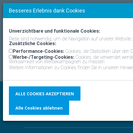
Besseres Erlebnis dank Cookies
Unverzichtbare und funktionale Cookies:
Häufi
KATEGORIEN
Diese sind notwendig, um die Navigation auf unserer Website
Zusätzliche Cookies:
Fernüberwachung
Performance-Cookies:
Cookies, die Statistiken über de
Stand By Me
Werbe-/Targeting-Cookies:
Cookies, die verwendet werde
Wirksamkeit von Werbekampagnen zu messen
Weitere Informationen zu Cookies finden Sie in unseren Hinwe
Konta
ALLE COOKIES AKZEPTIEREN
DEUTSCHLAND
Daikin A
Wählen Sie Land und Sprache
Alle Cookies ablehnen
Inselkam
Unterhac